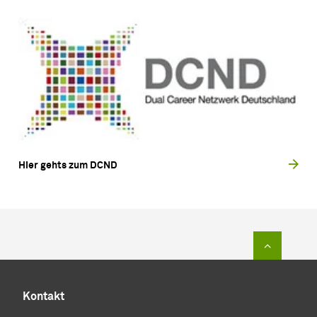
Hier gehts zum DCND
Zum Sei
Kontakt